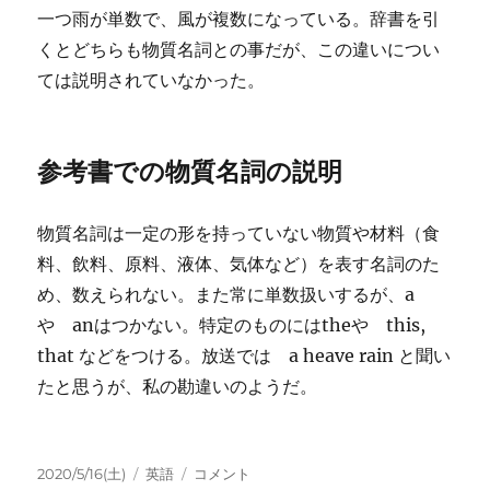
一つ雨が単数で、風が複数になっている。辞書を引
くとどちらも物質名詞との事だが、この違いについ
ては説明されていなかった。
参考書での物質名詞の説明
物質名詞は一定の形を持っていない物質や材料（食
料、飲料、原料、液体、気体など）を表す名詞のた
め、数えられない。また常に単数扱いするが、a
や anはつかない。特定のものにはtheや this,
that などをつける。放送では a heave rain と聞い
たと思うが、私の勘違いのようだ。
投
カ
strong
2020/5/16(土)
英語
コメント