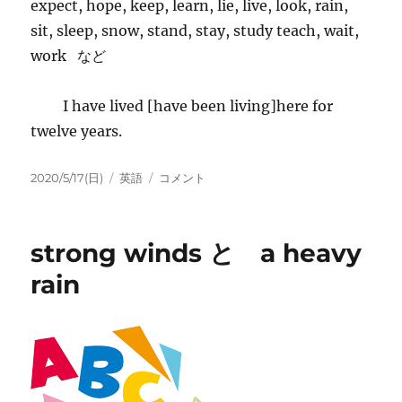
expect, hope, keep, learn, lie, live, look, rain,
sit, sleep, snow, stand, stay, study teach, wait,
work など
I have lived [have been living]here for
twelve years.
投
カ
現
2020/5/17(日)
英語
コメント
稿
テ
在
日:
ゴ
完
リ
了
strong winds と a heavy
ー
形
の
rain
継
続
用
法
に