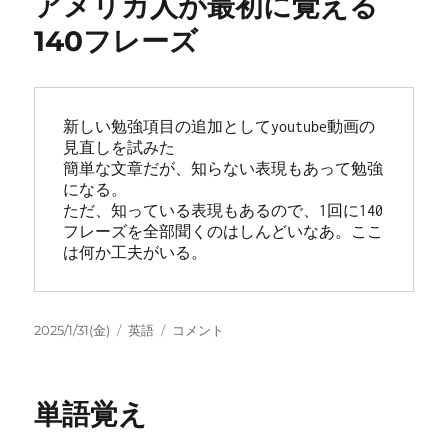
アメリカ人が最初に覚える
140フレーズ
新しい勉強項目の追加としてyoutube動画の
見直しを試みた
簡単な文章だが、知らない表現もあって勉強
になる。
ただ、知っている表現もあるので、1回に140
フレーズを全部聞くのはしんどいなあ。ここ
は何か工夫がいる。
投
カ
ア
2025/1/31(金)
英語
コメント
稿
テ
メ
日:
ゴ
リ
リ
カ
単語覚え
ー
人
が