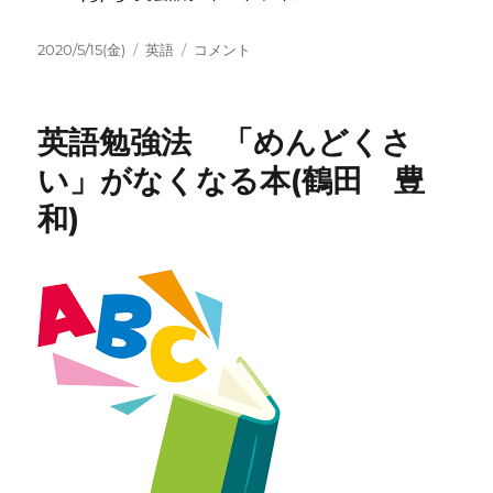
投
カ
停
2020/5/15(金)
英語
コメント
稿
テ
電
日:
ゴ
power
リ
outage
英語勉強法 「めんどくさ
ー
に
い」がなくなる本(鶴田 豊
和)