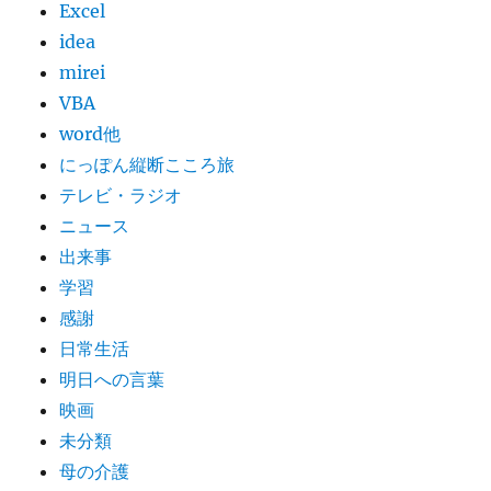
Excel
idea
mirei
VBA
word他
にっぽん縦断こころ旅
テレビ・ラジオ
ニュース
出来事
学習
感謝
日常生活
明日への言葉
映画
未分類
母の介護