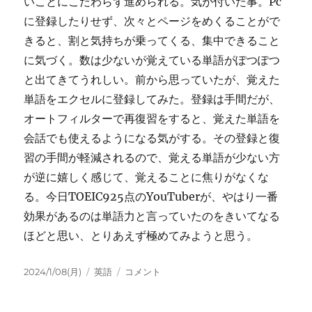
いことにこだわらず進められる。気が付いた事。Pc
に登録したりせず、次々とページをめくることがで
きると、割と気持ちが乗ってくる、集中できること
に気づく。数は少ないが覚えている単語がぽつぽつ
と出てきてうれしい。前から思っていたが、覚えた
単語をエクセルに登録してみた。登録は手間だが、
オートフィルターで再復習をすると、覚えた単語を
会話でも使えるようになる気がする。その登録と復
習の手間が軽減されるので、覚える単語が少ない方
が逆に嬉しく感じて、覚えることに焦りがなくな
る。今日TOEIC925点のYouTuberが、やはり一番
効果があるのは単語力と言っていたのをきいてなる
ほどと思い、とりあえず極めてみようと思う。
投
カ
単
2024/1/08(月)
英語
コメント
稿
テ
語
日:
ゴ
覚