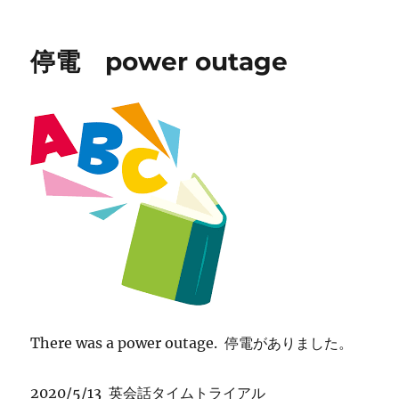
稿
テ
winds
日:
ゴ
と
リ
a
停電 power outage
ー
heavy
rain
に
There was a power outage. 停電がありました。
2020/5/13 英会話タイムトライアル