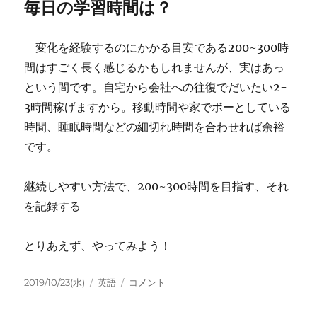
毎日の学習時間は？
変化を経験するのにかかる目安である200~300時
間はすごく長く感じるかもしれませんが、実はあっ
という間です。自宅から会社への往復でだいたい2-
3時間稼げますから。移動時間や家でボーとしている
時間、睡眠時間などの細切れ時間を合わせれば余裕
です。
継続しやすい方法で、200~300時間を目指す、それ
を記録する
とりあえず、やってみよう！
投
カ
英
2019/10/23(水)
英語
コメント
稿
テ
語
日:
ゴ
勉