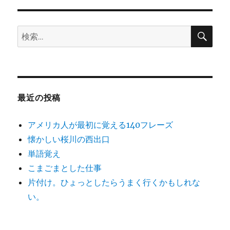
リ
強
ー
法
「め
検
検
索
ん
索:
ど
く
さ
い」
が
最近の投稿
な
く
アメリカ人が最初に覚える140フレーズ
な
る
懐かしい桜川の西出口
本
単語覚え
(鶴
こまごまとした仕事
田
豊
片付け。ひょっとしたらうまく行くかもしれな
和)
い。
に