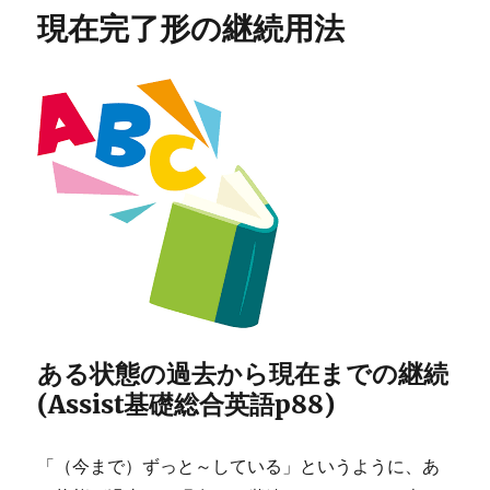
リ
え
現在完了形の継続用法
ー
に
ある状態の過去から現在までの継続
(Assist基礎総合英語p88)
「（今まで）ずっと～している」というように、あ