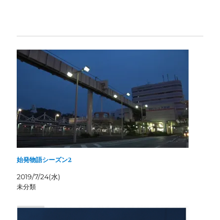
ク
ィ
リ
ン
ッ
ド
ク
ウ
し
で
て
開
く
き
だ
ま
さ
す
い
)
(
新
し
い
ウ
ィ
ン
ド
ウ
で
開
き
ま
す
)
始発物語シーズン2
2019/7/24(水)
未分類