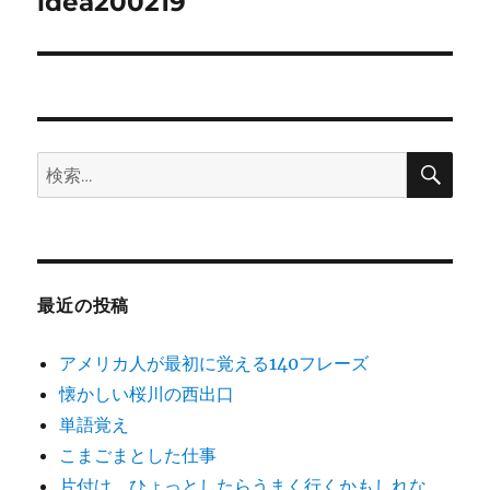
ゲ
idea200219
次
の
ー
投
シ
稿:
ョ
検
検
索
ン
索:
最近の投稿
アメリカ人が最初に覚える140フレーズ
懐かしい桜川の西出口
単語覚え
こまごまとした仕事
片付け。ひょっとしたらうまく行くかもしれな