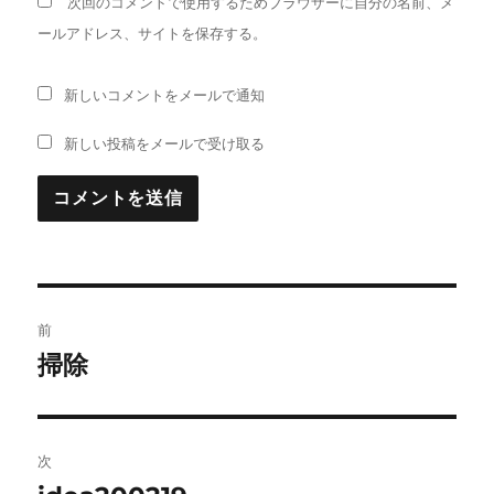
次回のコメントで使用するためブラウザーに自分の名前、メ
ールアドレス、サイトを保存する。
新しいコメントをメールで通知
新しい投稿をメールで受け取る
投
前
稿
掃除
前
の
ナ
投
ビ
稿:
次