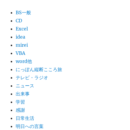
BS一般
CD
Excel
idea
mirei
VBA
word他
にっぽん縦断こころ旅
テレビ・ラジオ
ニュース
出来事
学習
感謝
日常生活
明日への言葉