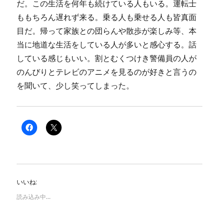
だ。この生活を何年も続けている人もいる。運転士
ももちろん遅れず来る。乗る人も乗せる人も皆真面
目だ。帰って家族との団らんや散歩が楽しみ等、本
当に地道な生活をしている人が多いと感心する。話
している感じもいい。割とむくつけき警備員の人が
のんびりとテレビのアニメを見るのが好きと言うの
を聞いて、少し笑ってしまった。
F
ク
a
リ
c
ッ
e
ク
b
し
o
て
o
X
k
で
で
共
いいね:
共
有
有
(
す
新
読み込み中…
る
し
に
い
は
ウ