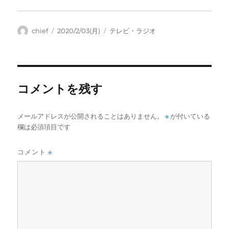
投
投
カ
chief
2020/2/03(月)
テレビ・ラジオ
稿
稿
テ
者
日:
ゴ
リ
ー
コメントを残す
メールアドレスが公開されることはありません。
※
が付いている
欄は必須項目です
コメント
※